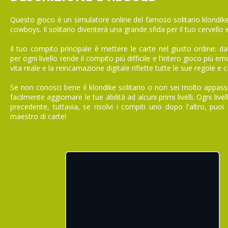
Questo gioco è un simulatore online del famoso solitario klondike 
cowboys. Il solitario diventerà una grande sfida per il tuo cervello 
Il tuo compito principale è mettere le carte nel giusto ordine: dal
per ogni livello rende il compito più difficile e l'intero gioco più em
vita reale e la reincarnazione digitale riflette tutte le sue regole e c
Se non conosci bene il klondike solitario o non sei molto appassi
facilmente aggiornare le tue abilità ad alcuni primi livelli. Ogni livel
precedente, tuttavia, se risolvi i compiti uno dopo l'altro, puo
maestro di carte!