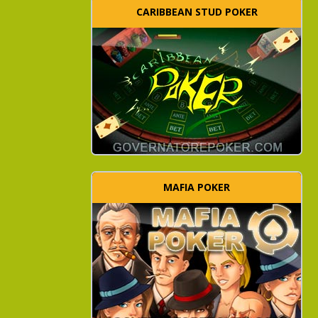
CARIBBEAN STUD POKER
MAFIA POKER