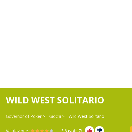
WILD WEST SOLITARIO
Governor of Poker
Giochi
Wild West Solitario
Valutazione
3.6
(voti:
7
)