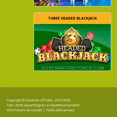
THREE HEADED BLACKJACK
Copyright ©
Governor of Poker
, 2019-2026.
Tutti i diritti appartengono ai rispettivi proprietari
Informazioni sui contatti
|
Tutela della privacy