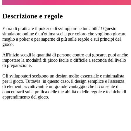
Descrizione e regole
È ora di praticare il poker e di sviluppare le tue abilità! Questo
simulatore online è un'ottima scelta per coloro che vogliono giocare
meglio a poker e per saperne di più sulle regole e sui principi del
gioco.
All'inizio scegli la quantità di persone contro cui giocare, puoi anche
impostare la modalità di gioco facile o difficile a seconda del livello
di preparazione.
Gli sviluppatori scelgono un design molto essenziale e minimalista
per il gioco. Tuttavia, in questo caso, il design semplice e l'assenza
di elementi accattivanti è un grande vantaggio che ti consente di
concentrarti sulla pratica delle tue abilità e delle regole e tecniche di
apprendimento del gioco.